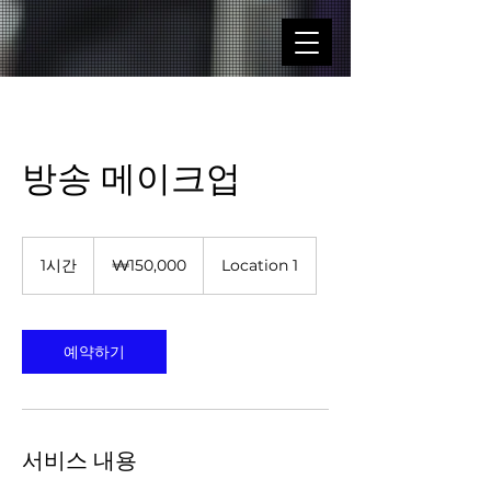
방송 메이크업
150,000
대
1시간
1
₩150,000
Location 1
한
시
민
국
원
예약하기
서비스 내용