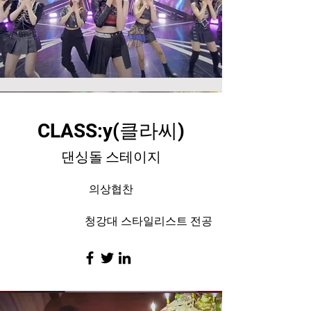
CLASS:y(클라씨)
​댄싱돌 스테이지
​의상협찬
청강대 스타일리스트 전공