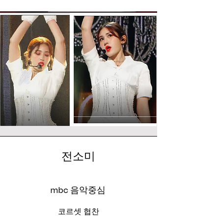
전소미
mbc 음악중심
​코르셋 협찬