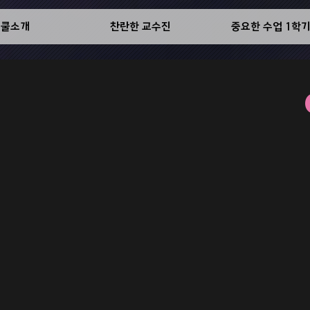
스쿨소개
찬란한 교수진
중요한 수업 1학