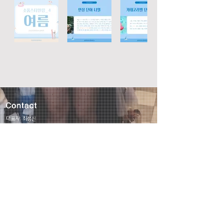
Contact
대표자: 최성신
사업자등록번호 :
126-82-04454
주소 : 경기도 이천시 마장면 청강가창로 389-94
​청강문화산업대학교 패션뷰티스타일스쿨
tel
TEL
031-639-4552
FAX
031-639-5738
E-MAIL
WEBMASTER@CK.AC.KR
Copylight © 2022 스타일리스트전공 ALL rights reserved