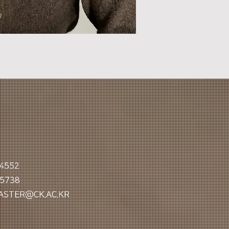
4552
-5738
STER@CK.AC.KR