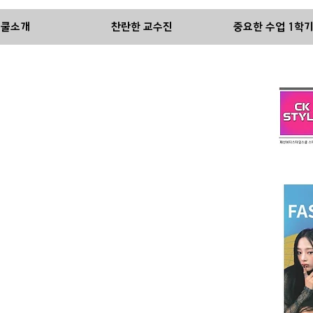
스쿨소개
찬란한 교수진
중요한 수업 1학