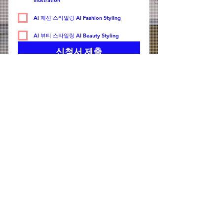
Illustration
AI 패션 스타일링 AI Fashion Styling
AI 뷰티 스타일링 AI Beauty Styling
신청서 제출
Contact
대표자: 최성신
사업자등록번호 :
126-82-04454
주소 : 경기도 이천시 마장면 청강가창로 389-94
​청강문화산업대학교 패션뷰티스타일스쿨
tel
TEL
031-639-4552
FAX
031-639-5738
E-MAIL
WEBMASTER@CK.AC.KR
Copylight © 2022 스타일리스트전공 ALL rights reserved