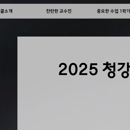
스쿨소개
찬란한 교수진
중요한 수업 1학
2025 청