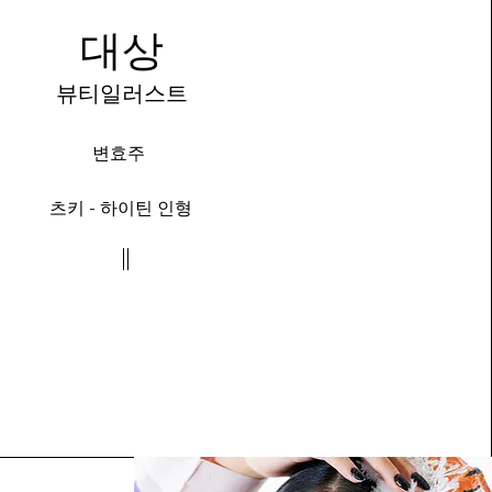
대상
뷰티일러스트
변효주
츠키 - 하이틴 인형