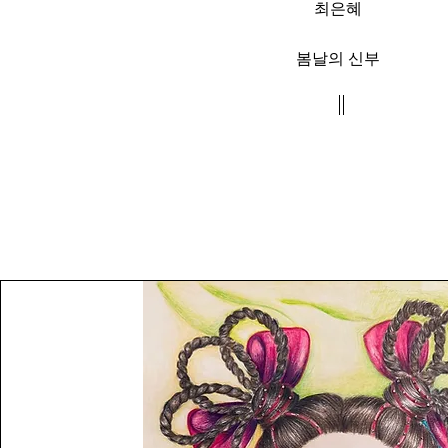
최은혜
봄날의 신부