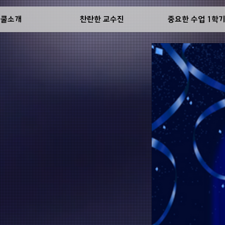
스쿨소개
찬란한 교수진
중요한 수업 1학