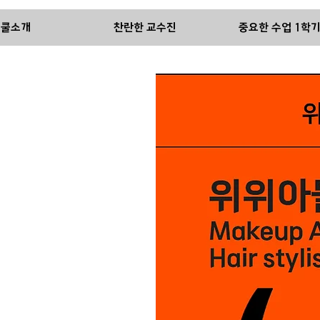
스쿨소개
찬란한 교수진
중요한 수업 1학